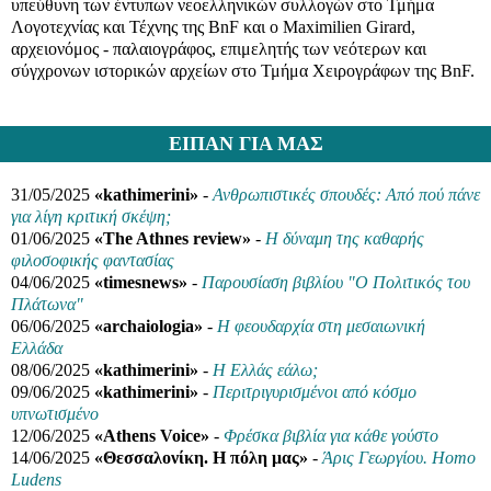
υπεύθυνη των έντυπων νεοελληνικών συλλογών στο Τμήμα
Λογοτεχνίας και Τέχνης της BnF και ο Maximilien Girard,
αρχειονόμος - παλαιογράφος, επιμελητής των νεότερων και
σύγχρονων ιστορικών αρχείων στο Τμήμα Χειρογράφων της BnF.
ΕΙΠΑΝ
ΓΙΑ ΜΑΣ
31/05/2025
«kathimerini»
-
Ανθρωπιστικές σπουδές: Από πού πάνε
για λίγη κριτική σκέψη;
01/06/2025
«The Athnes review»
-
Η δύναμη της καθαρής
φιλοσοφικής φαντασίας
04/06/2025
«timesnews»
-
Παρουσίαση βιβλίου "Ο Πολιτικός του
Πλάτωνα"
06/06/2025
«archaiologia»
-
Η φεουδαρχία στη μεσαιωνική
Ελλάδα
08/06/2025
«kathimerini»
-
Η Ελλάς εάλω;
09/06/2025
«kathimerini»
-
Περιτριγυρισμένοι από κόσμο
υπνωτισμένο
12/06/2025
«Athens Voice»
-
Φρέσκα βιβλία για κάθε γούστο
14/06/2025
«Θεσσαλονίκη. Η πόλη μας»
-
Άρις Γεωργίου. Homo
Ludens