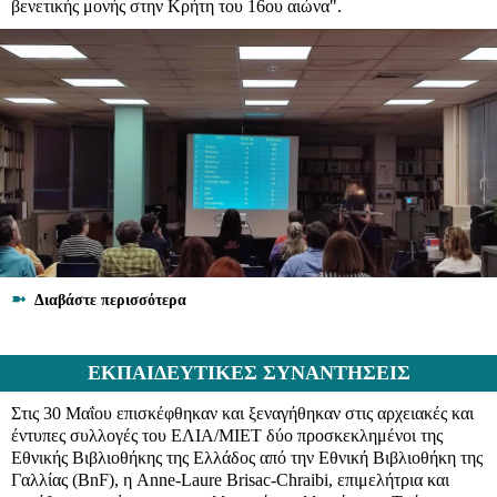
βενετικής μονής στην Κρήτη του 16ου αιώνα".
➼
Διαβάστε περισσότερα
ΕΚΠΑΙΔΕΥΤΙΚΕΣ ΣΥΝΑΝΤΗΣΕΙΣ
Στις 30 Μαΐου επισκέφθηκαν και ξεναγήθηκαν στις αρχειακές και
έντυπες συλλογές του ΕΛΙΑ/ΜΙΕΤ δύο προσκεκλημένοι της
Εθνικής Βιβλιοθήκης της Ελλάδος από την Εθνική Βιβλιοθήκη της
Γαλλίας (BnF), η Anne-Laure Brisac-Chraibi, επιμελήτρια και