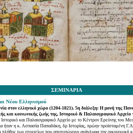
ΣΕΜΙΝΑΡΙΑ
και Νέου Ελληνισμού
νία στον ελληνικό χώρο (1204-1821). 5η διάλεξη: Η μονή της Πα
κής και κοινωνικής ζωής της, Ιστορικό & Παλαιογραφικό Αρχείο 
 Ιστορικό και Παλαιογραφικό Αρχείο με το Κέντρον Ερεύνης του Μ
α ήταν η κ. Ασπασία Παπαδάκη, δρ Ιστορίας, πρώην προϊσταμένη Γ.Α
το πλήθος των στοιχείων που αποτυπώνουν ανάγλυφα την οικονομική κ