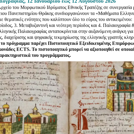
ογραφίας, 12 Ιανουαρίου έως 12 Αυγούστου 2026
Αρχείο του Μορφωτικού Ιδρύματος Εθνικής Τραπέζης σε συνεργασία
ειου Πανεπιστημίου Θράκης συνδιοργανώνουν τα «Μαθήματα Ελληνι
με θεματικές ενότητες που καλύπτουν όλο το εύρος του αντικειμένου:
ρίοδος, 3. Μεταβυζαντινή και νεότερη περίοδος και 4. Παλαιογραφία
ηνικής Παλαιογραφίας ανταποκρίνεται στην αυξανόμενη ανάγκη για 
ης, διαχείρισης και ψηφιακής τεκμηρίωσης της ελληνικής γραπτής κλη
το πρόγραμμα παρέχει Πιστοποιητικό Εξειδικευμένης Επιμόρφωσ
ς μονάδες ECTS.
To πιστοποιητικό μπορεί να αξιοποιηθεί σε οποι
χαρακτηριστικά του προγράμματος.